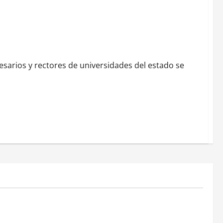
ios y rectores de universidades del estado se
MEXICO
xico inicia
CENAVI. Misión: Vigilar el Espacio Áereo