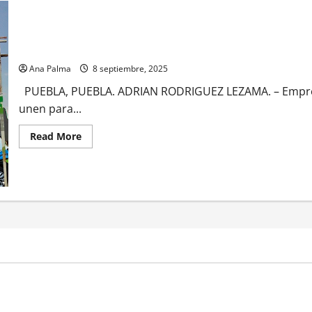
Empresarios y rectores piden “Seguridad”
Ana Palma
8 septiembre, 2025
PUEBLA, PUEBLA. ADRIAN RODRIGUEZ LEZAMA. – Empresar
unen para...
Read
Read More
more
about
Empresarios
y
rectores
piden
“Seguridad”
MEXICO
a estéril” para combate de
Un oficial de la Armada de Mé