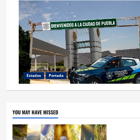
Estados
Portada
YOU MAY HAVE MISSED
Estados
Llega “mosc