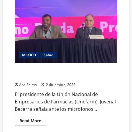
MEXICO
Salud
“Piratería” en medicamentos alcanza los 30 mil mdp
en 2022: Unefarm
Ana Palma
2 diciembre, 2022
El presidente de la Unión Nacional de
Empresarios de Farmacias (Unefarm), Juvenal
Becerra señala ante los microfonos...
Read
Read More
more
about