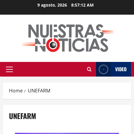
Skip
9 agosto, 2026
8:57:12 AM
to
content
VIDEO
Primary
Menu
Home
UNEFARM
UNEFARM