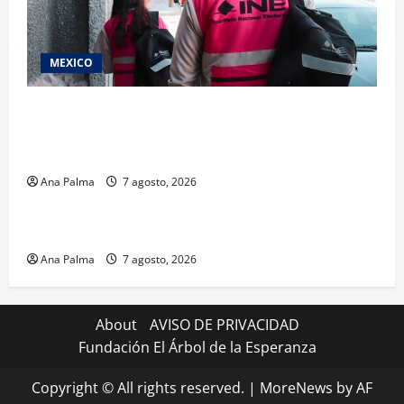
MEXICO
Inicia el registro de personas aspirantes del
Concurso Público para ingresar al Servicio
Profesional Electoral Nacional
Ana Palma
7 agosto, 2026
Estados
Portada
Pitahaya poblana viaja a mercados internacionales
Ana Palma
7 agosto, 2026
About
AVISO DE PRIVACIDAD
Fundación El Árbol de la Esperanza
Copyright © All rights reserved.
|
MoreNews
by AF