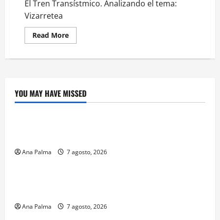
El Tren Transístmico. Analizando el tema:
Vizarretea
Read
Read More
more
about
El
Tren
Transístmico.
Analizando
el
tema:
YOU MAY HAVE MISSED
Vizarretea
Crítica de Cine
¿Cuánto cuesta filmar en IMAX? La apuesta
millonaria detrás de La Odisea
Ana Palma
7 agosto, 2026
Educación
Educación privada vive transformación sin
precedente: CIMEDU9®
Ana Palma
7 agosto, 2026