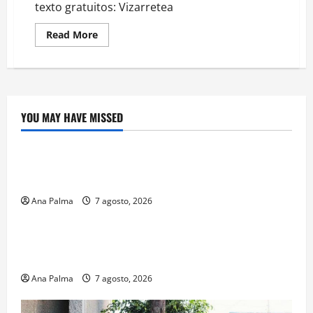
texto gratuitos: Vizarretea
Read
Read More
more
about
Que
las
Fuerzas
Armadas
revisen
los
YOU MAY HAVE MISSED
libros
Crítica de Cine
de
texto
gratuitos:
¿Cuánto cuesta filmar en IMAX? La apuesta
Vizarretea
millonaria detrás de La Odisea
Ana Palma
7 agosto, 2026
Educación
Educación privada vive transformación sin
precedente: CIMEDU9®
Ana Palma
7 agosto, 2026