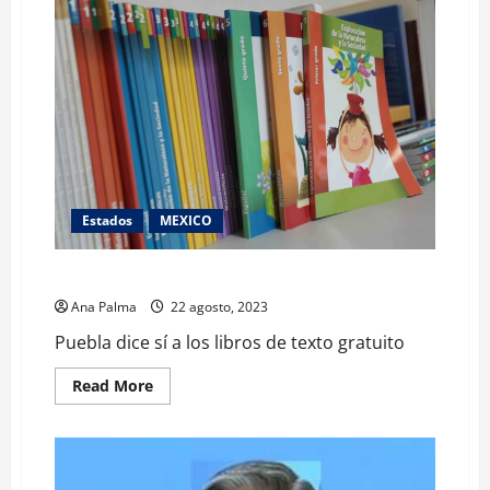
Estados
MEXICO
Puebla dice sí a los libros de texto gratuito
Ana Palma
22 agosto, 2023
Puebla dice sí a los libros de texto gratuito
Read
Read More
more
about
Puebla
dice
sí
a