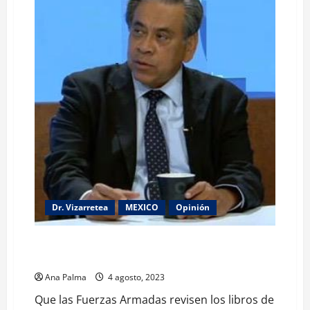
los
libros
de
texto
gratuito
Dr. Vizarretea
MEXICO
Opinión
Que las Fuerzas Armadas revisen los libros de texto
gratuitos: Vizarretea
Ana Palma
4 agosto, 2023
Que las Fuerzas Armadas revisen los libros de