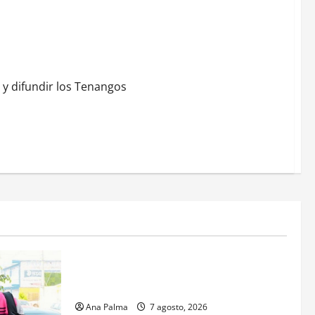
r los Tenangos
y difundir los Tenangos
Estados
Portada
Pitahaya poblana viaja a mercados
internacionales
Ana Palma
7 agosto, 2026