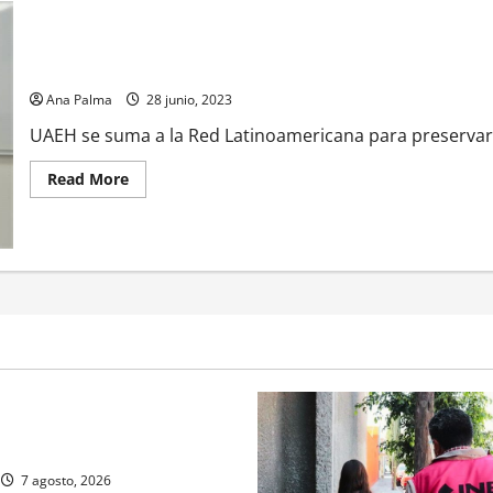
UAEH se suma a la Red Latinoamericana para preservar y difundi
Ana Palma
28 junio, 2023
UAEH se suma a la Red Latinoamericana para preservar 
Read
Read More
more
about
UAEH
se
suma
a
la
Red
Latinoamericana
para
preservar
y
difundir
los
Tenangos
rivada vive transformación
ente: CIMEDU9®
7 agosto, 2026