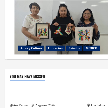
Artes y Cultura
Educación
Estados
MEXICO
YOU MAY HAVE MISSED
Crítica de Cine
Educación
¿Cuánto cuesta filmar en IMAX? La
Educación p
apuesta millonaria detrás de La Odisea
sin preced
Ana Palma
7 agosto, 2026
Ana Palma