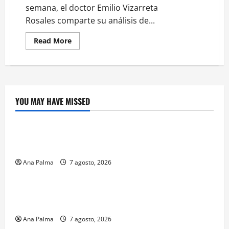
semana, el doctor Emilio Vizarreta
Rosales comparte su análisis de...
Read
Read More
more
about
La
lectura
de
la
llamada
telefónica
YOU MAY HAVE MISSED
Sheinbaum-
Crítica de Cine
Trump
¿Cuánto cuesta filmar en IMAX? La apuesta
millonaria detrás de La Odisea
Ana Palma
7 agosto, 2026
Educación
Educación privada vive transformación sin
precedente: CIMEDU9®
Ana Palma
7 agosto, 2026