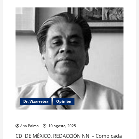
about
Descarta
acción
militar
en
México
después
de
llamada
telefónica
Sheinbaum-
Trump
Dr. Vizarretea
Opinión
La lectura de la llamada telefónica Sheinbaum-Trump
Ana Palma
10 agosto, 2025
CD. DE MÉXICO. REDACCIÓN NN. – Como cada