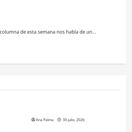
columna de esta semana nos habla de un...
MEXICO
xico inicia
CENAVI. Misión: Vigilar el Espacio Áereo
sa en
Mexicano
 Naval
Ana Palma
30 julio, 2026