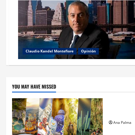
Claudio Kandel Montefiore
Opinión
YOU MAY HAVE MISSED
Estados
Llega “mosc
gusano bar
Ana Palma