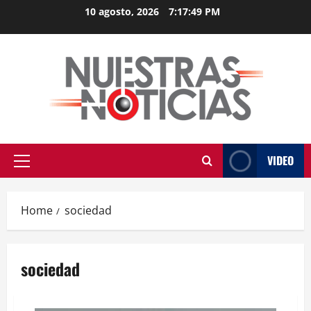
Skip
10 agosto, 2026
7:17:49 PM
to
content
VIDEO
Primary
Menu
Home
sociedad
sociedad