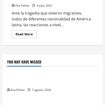
Ana Palma
4 julio, 2022
Ante la tragedia que vivieron migrantes,
todos de diferentes nacionalidad de América
latina, las reacciones a nivel...
Read
Read More
more
about
Temas
no
resueltos
llevan
a
la
YOU MAY HAVE MISSED
migración
Crítica de Cine
y
a
una
¿Cuánto cuesta filmar en IMAX? La apuesta
sociedad
sin
millonaria detrás de La Odisea
futuro:
Vizarretea
Ana Palma
7 agosto, 2026
Educación
Educación privada vive transformación sin