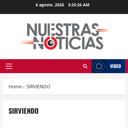
Skip
6 agosto, 2026
3:25:26 AM
to
content
VIDEO
Primary
Menu
Home
SIRVIENDO
SIRVIENDO
MEXICO