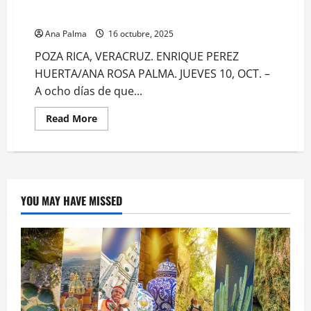
Marina sirviendo a los mexicanos en Poza Rica
Ana Palma
16 octubre, 2025
POZA RICA, VERACRUZ. ENRIQUE PEREZ
HUERTA/ANA ROSA PALMA. JUEVES 10, OCT. –
A ocho días de que...
Read
Read More
more
about
Marina
sirviendo
a
los
mexicanos
en
YOU MAY HAVE MISSED
Poza
Rica