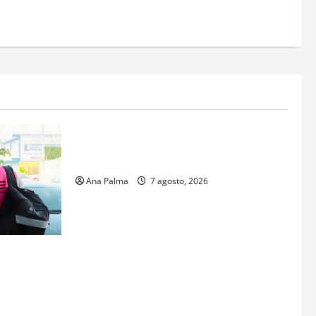
Estados
Portada
Pitahaya poblana viaja a mercados
internacionales
Ana Palma
7 agosto, 2026
s aspirantes
gresar al
al Nacional