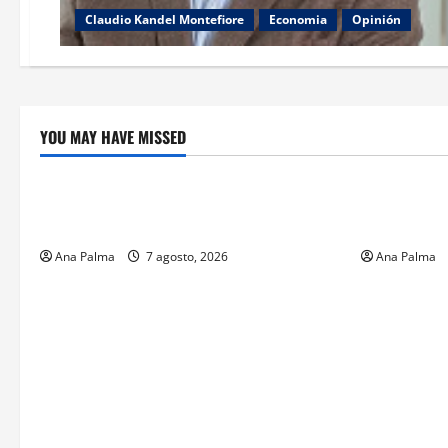
Claudio Kandel Montefiore
Economia
Opinión
YOU MAY HAVE MISSED
Crítica de Cine
Educación
¿Cuánto cuesta filmar en IMAX? La
Educación p
apuesta millonaria detrás de La Odisea
sin preced
Ana Palma
7 agosto, 2026
Ana Palma