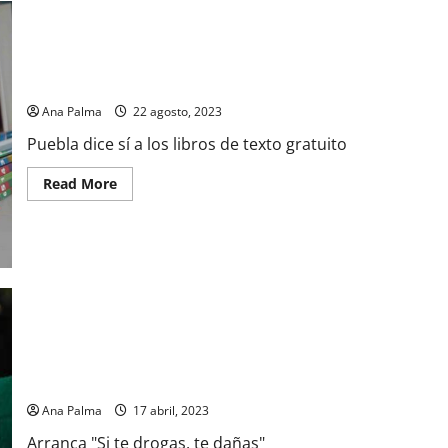
Puebla dice sí a los libros de texto gratuito
Ana Palma
22 agosto, 2023
Puebla dice sí a los libros de texto gratuito
Read
Read More
more
about
Puebla
dice
sí
a
los
libros
de
texto
gratuito
Arranca “Si te drogas, te dañas”
Ana Palma
17 abril, 2023
Arranca "Si te drogas, te dañas"