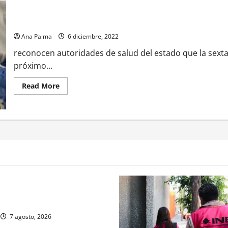
Sí hay una 6a. ola de contagios por Covid en Puebla. Reconoce s
Ana Palma
6 diciembre, 2022
reconocen autoridades de salud del estado que la sexta
próximo...
Read
Read More
more
about
Sí
hay
una
6a.
ola
de
contagios
por
Covid
en
Puebla.
Reconoce
rivada vive transformación
salud
de
ente: CIMEDU9®
estado
7 agosto, 2026