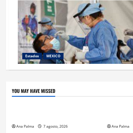
Estados
MEXICO
YOU MAY HAVE MISSED
Crítica de Cine
Educación
¿Cuánto cuesta filmar en IMAX? La
Educación p
apuesta millonaria detrás de La Odisea
sin preced
Ana Palma
7 agosto, 2026
Ana Palma