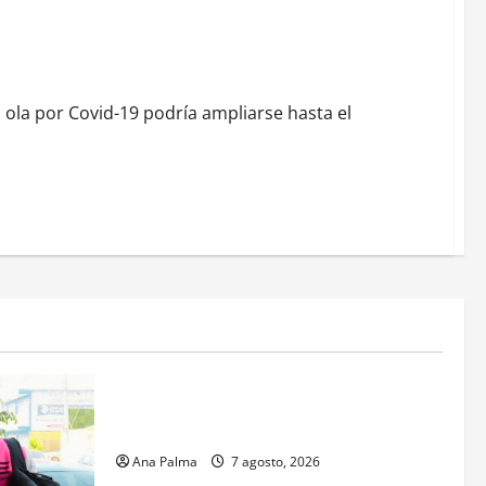
alud de estado
 ola por Covid-19 podría ampliarse hasta el
Estados
Portada
Pitahaya poblana viaja a mercados
internacionales
Ana Palma
7 agosto, 2026