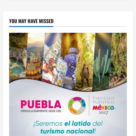
muertos
a
dos
de
los
YOU MAY HAVE MISSED
cuatro
norteamericanos
secuestrados