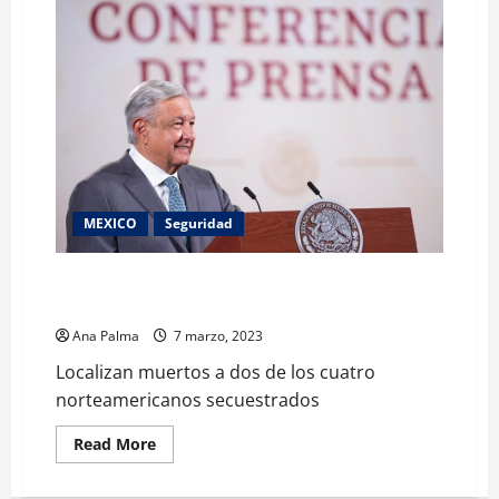
MEXICO
Seguridad
Localizan muertos a dos de los cuatro
norteamericanos secuestrados
Ana Palma
7 marzo, 2023
Localizan muertos a dos de los cuatro
norteamericanos secuestrados
Read
Read More
more
about
Localizan