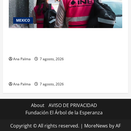
MEXICO
Inicia el registro de personas aspirantes del
Concurso Público para ingresar al Servicio
Profesional Electoral Nacional
Ana Palma
7 agosto, 2026
Estados
Portada
Pitahaya poblana viaja a mercados internacionales
Ana Palma
7 agosto, 2026
About
AVISO DE PRIVACIDAD
Fundación El Árbol de la Esperanza
Copyright © All rights reserved.
|
MoreNews
by AF