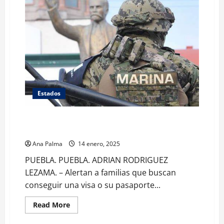
Estados
En Puebla hay 28 secretarios de seguridad que son
elementos de Marina
Ana Palma
14 enero, 2025
PUEBLA. PUEBLA. ADRIAN RODRIGUEZ
LEZAMA. – Alertan a familias que buscan
conseguir una visa o su pasaporte...
Read
Read More
more
about