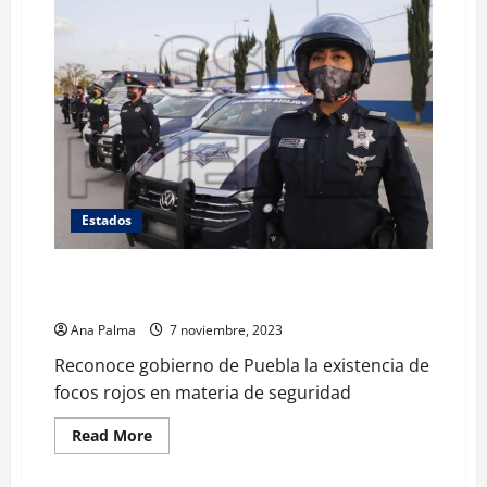
Estados
Reconoce gobierno de Puebla la existencia de focos
rojos en materia de seguridad
Ana Palma
7 noviembre, 2023
Reconoce gobierno de Puebla la existencia de
focos rojos en materia de seguridad
Read
Read More
more
about
Reconoce