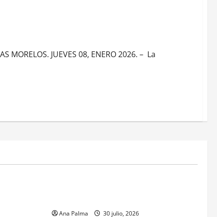
 MORELOS. JUEVES 08, ENERO 2026. – La
MEXICO
xico inicia
CENAVI. Misión: Vigilar el Espacio Áereo
sa en
Mexicano
 Naval
Ana Palma
30 julio, 2026