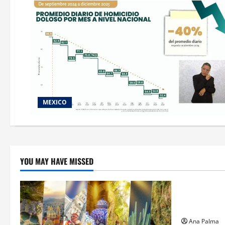
MEXICO
YOU MAY HAVE MISSED
Estados
Llega “mosc
gusano bar
Ana Palma