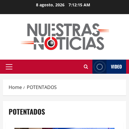
Skip
8 agosto, 2026
7:12:16 AM
to
content
VIDEO
Primary
Menu
Home
POTENTADOS
POTENTADOS