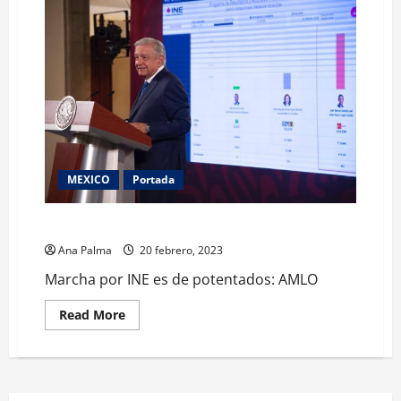
MEXICO
Portada
Marcha por INE es de potentados: AMLO
Ana Palma
20 febrero, 2023
Marcha por INE es de potentados: AMLO
Read
Read More
more
about
Marcha
por
INE
es