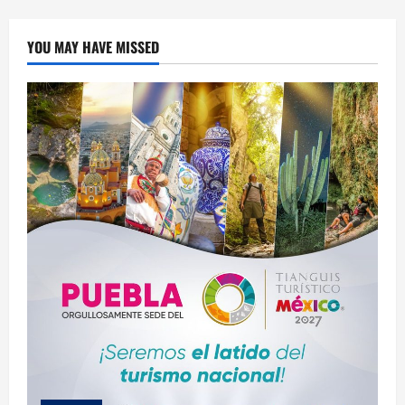
Ciudad
Judicial
de
Puebla
YOU MAY HAVE MISSED