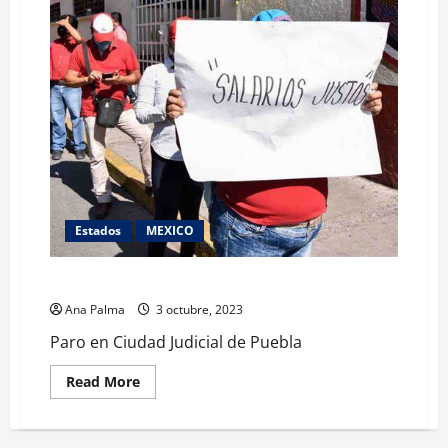
Estados
MEXICO
Paro en Ciudad Judicial de Puebla
Ana Palma
3 octubre, 2023
Paro en Ciudad Judicial de Puebla
Read
Read More
more
about
Paro
en