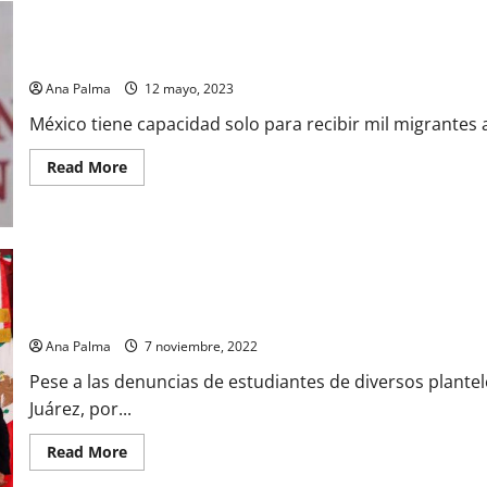
México tiene capacidad solo para recibir mil migrantes al día: Eb
Ana Palma
12 mayo, 2023
México tiene capacidad solo para recibir mil migrantes a
Read
Read More
more
about
México
tiene
capacidad
solo
para
recibir
mil
Mil millones, presupuesto de las Universidades del Bienestar y 
migrantes
al
Ana Palma
7 noviembre, 2022
día:
Ebrard
Pese a las denuncias de estudiantes de diversos plantel
Juárez, por...
Read
Read More
more
about