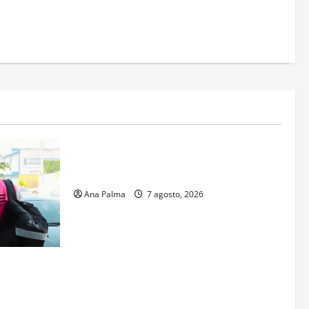
Estados
Portada
Pitahaya poblana viaja a mercados
internacionales
Ana Palma
7 agosto, 2026
s aspirantes
gresar al
al Nacional