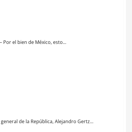
 Gertz Manero
or el bien de México, esto...
tzinapa
 general de la República, Alejandro Gertz...