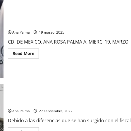
“Por el bien de México” habrá respuestas del Rancho Izaguirre:
Ana Palma
19 marzo, 2025
CD. DE MEXICO. ANA ROSA PALMA A. MIERC. 19, MARZO. – P
Read
Read More
more
about
“Por
el
bien
de
México”
habrá
respuestas
del
Rancho
Izaguirre:
Por diferencias con Gertz Manero renuncia el Fiscal del caso Ayo
Gertz
Manero
Ana Palma
27 septiembre, 2022
Debido a las diferencias que se han surgido con el fiscal