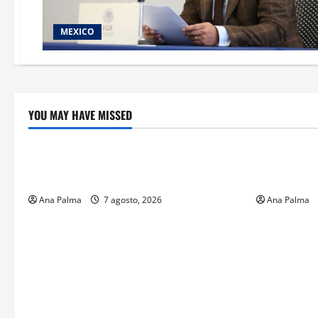
MEXICO
YOU MAY HAVE MISSED
Crítica de Cine
Educación
¿Cuánto cuesta filmar en IMAX? La
Educación p
apuesta millonaria detrás de La Odisea
sin preced
Ana Palma
7 agosto, 2026
Ana Palma