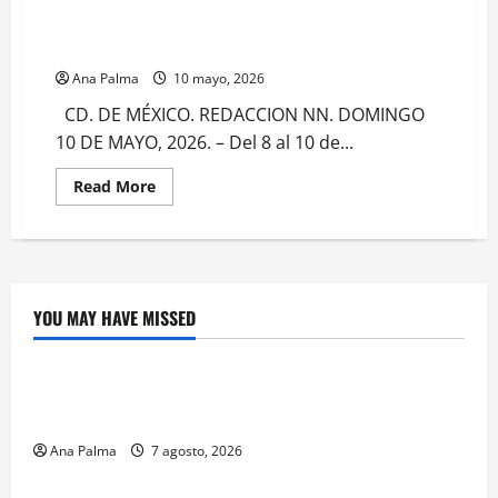
Culmina la presidenta gira por Sonora celebrando el
Día de las Madres
Ana Palma
10 mayo, 2026
CD. DE MÉXICO. REDACCION NN. DOMINGO
10 DE MAYO, 2026. – Del 8 al 10 de...
Read
Read More
more
about
Culmina
la
presidenta
gira
por
Sonora
YOU MAY HAVE MISSED
celebrando
Crítica de Cine
el
Día
de
¿Cuánto cuesta filmar en IMAX? La apuesta
las
Madres
millonaria detrás de La Odisea
Ana Palma
7 agosto, 2026
Educación