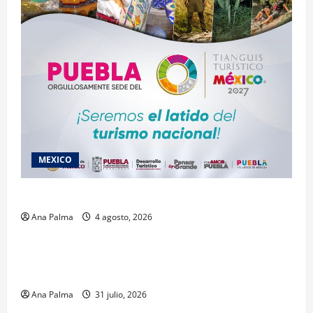
MEXICO
2027 llega Tianguis Turístico a Puebla
Ana Palma
4 agosto, 2026
Estados
Llega “mosca estéril” para combate de gusano
barrenador
Ana Palma
31 julio, 2026
MEXICO