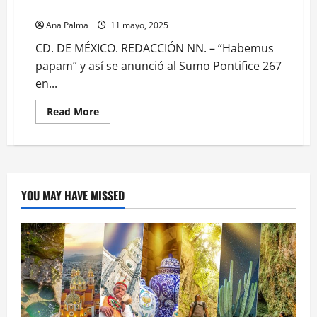
León XIV, el Papa mediador: Gaytan Alcalá
Ana Palma
11 mayo, 2025
CD. DE MÉXICO. REDACCIÓN NN. – “Habemus
papam” y así se anunció al Sumo Pontifice 267
en...
Read
Read More
more
about
León
XIV,
el
Papa
mediador:
Gaytan
YOU MAY HAVE MISSED
Alcalá