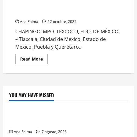
Chapingo anuncia los estados invitados para la
edición XXXI Feria Nacional de la Cultura Rural 2026
Ana Palma
12 octubre, 2025
CHAPINGO, MPO. TEXCOCO, EDO. DE MÉXICO.
– Tlaxcala, Ciudad de México, Estado de
México, Puebla y Querétaro...
Read
Read More
more
about
Chapingo
anuncia
los
estados
invitados
para
YOU MAY HAVE MISSED
la
Crítica de Cine
edición
XXXI
Feria
¿Cuánto cuesta filmar en IMAX? La apuesta
Nacional
de
millonaria detrás de La Odisea
la
Cultura
Rural
Ana Palma
7 agosto, 2026
Educación
2026