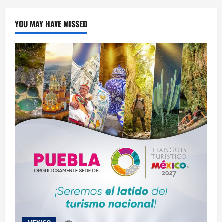
en
maestros
en
YOU MAY HAVE MISSED
Atlixco