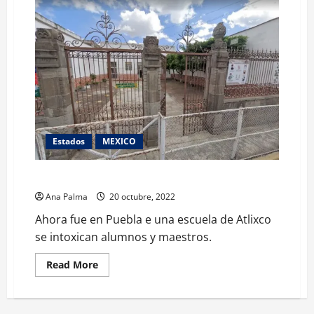
Estados
MEXICO
Se intoxican alumnos en maestros en Atlixco
Ana Palma
20 octubre, 2022
Ahora fue en Puebla e una escuela de Atlixco
se intoxican alumnos y maestros.
Read
Read More
more
about
Se
intoxican
alumnos