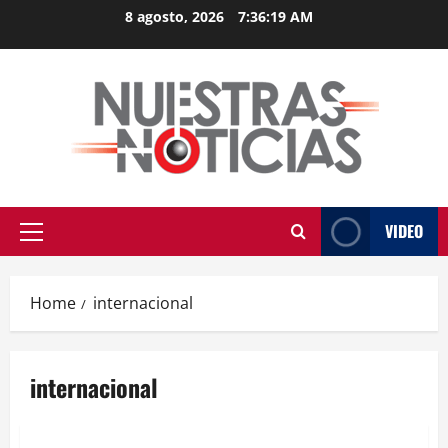
Skip
8 agosto, 2026
7:36:20 AM
to
content
VIDEO
Primary
Menu
Home
internacional
internacional
MEXICO