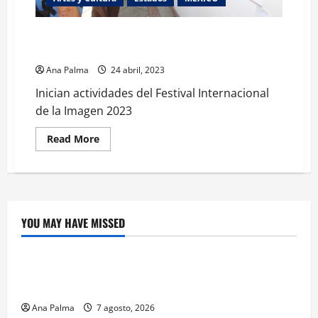
Inician actividades del Festival Internacional de la
Imagen 2023
Ana Palma
24 abril, 2023
Inician actividades del Festival Internacional
de la Imagen 2023
Read
Read More
more
about
Inician
actividades
del
Festival
Internacional
de
YOU MAY HAVE MISSED
la
Crítica de Cine
Imagen
2023
¿Cuánto cuesta filmar en IMAX? La apuesta
millonaria detrás de La Odisea
Ana Palma
7 agosto, 2026
Educación