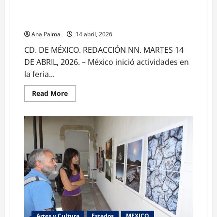
Asiste México a la feria turística internacional en
Brasil
Ana Palma
14 abril, 2026
CD. DE MÉXICO. REDACCIÓN NN. MARTES 14
DE ABRIL, 2026. – México inició actividades en
la feria...
Read
Read More
more
about
Asiste
México
a
la
feria
turística
internacional
en
Brasil
Artes y Cultura
Estados
MEXICO