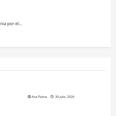
a por el...
MEXICO
xico inicia
CENAVI. Misión: Vigilar el Espacio Áereo
sa en
Mexicano
 Naval
Ana Palma
30 julio, 2026