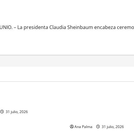
con México
IO. – La presidenta Claudia Sheinbaum encabeza ceremoni
MEXICO
a estéril” para combate de
Un oficial de la Armada de Mé
renador
su formación desde que pien
ingresar a la Heroica Escuela
31 julio, 2026
Militar
Ana Palma
31 julio, 2026