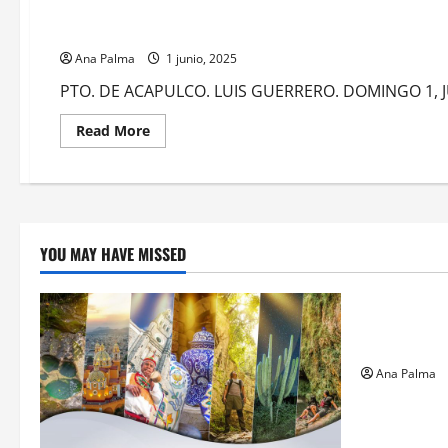
Ratifica el titular de Marina compromiso de la institución 
Ana Palma
1 junio, 2025
PTO. DE ACAPULCO. LUIS GUERRERO. DOMINGO 1, JUN
Read
Read More
more
about
Ratifica
el
titular
de
Marina
compromiso
YOU MAY HAVE MISSED
de
Estados
la
institución
con
México
Llega “mosc
gusano bar
Ana Palma