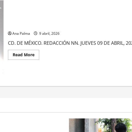
Inhabilitan túnel que comunica con EU informa Gabinete de Segu
Ana Palma
9 abril, 2026
CD. DE MÉXICO. REDACCIÓN NN. JUEVES 09 DE ABRIL, 2026.
Read
Read More
more
about
Inhabilitan
túnel
que
comunica
con
EU
informa
Gabinete
de
Seguridad
rivada vive transformación