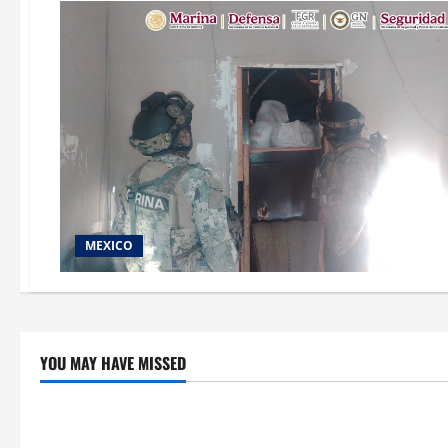
MEXICO
YOU MAY HAVE MISSED
Crítica de Cine
Educación
¿Cuánto cuesta filmar en IMAX? La
Educación p