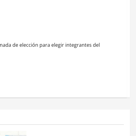
e voto y violencia
nada de elección para elegir integrantes del
Estados
Portada