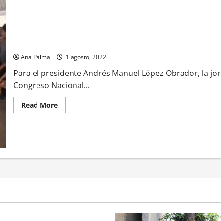
AMLO ve elecciones de Morena bien, pese a acarreos, inducción d
Ana Palma
1 agosto, 2022
Para el presidente Andrés Manuel López Obrador, la jor
Congreso Nacional...
Read
Read More
more
about
AMLO
ve
elecciones
de
Morena
bien,
pese
a
acarreos,
inducción
de
voto
y
violencia