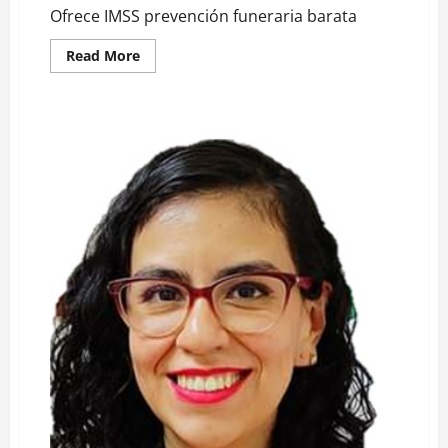
Ofrece IMSS prevención funeraria barata
Read
Read More
more
about
Ofrece
IMSS
prevención
funeraria
barata