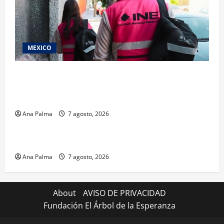
MEXICO
Inicia el registro de personas aspirantes del
Concurso Público para ingresar al Servicio
Profesional Electoral Nacional
Ana Palma
7 agosto, 2026
Estados
Portada
Pitahaya poblana viaja a mercados internacionales
Ana Palma
7 agosto, 2026
About
AVISO DE PRIVACIDAD
Fundación El Árbol de la Esperanza