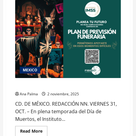
MEXICO
IMSS y FIBESO fomentan la cultura de previsión
Ana Palma
2 noviembre, 2025
CD. DE MÉXICO. REDACCIÓN NN. VIERNES 31,
OCT. – En plena temporada del Día de
Muertos, el Instituto...
Read
Read More
more