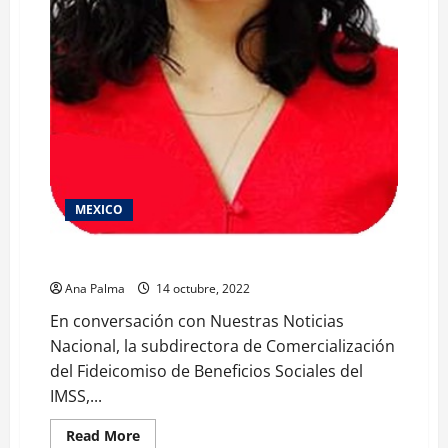
MEXICO
IMSS abre a la población sus servicios funerarios
Ana Palma
14 octubre, 2022
En conversación con Nuestras Noticias
Nacional, la subdirectora de Comercialización
del Fideicomiso de Beneficios Sociales del
IMSS,...
Read
Read More