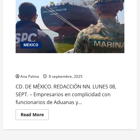
MEXICO
Cero impunidad ante la corrupción: Sheinbaum por el
caso del “huachicol fiscal”
Ana Palma
8 septiembre, 2025
CD. DE MÉXICO. REDACCIÓN NN. LUNES 08,
SEPT. – Empresarios en complicidad con
funcionarios de Aduanas y...
Read
Read More
more
about
Cero
impunidad
ante