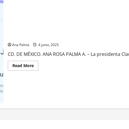
Espaldarazo de Sheinbaum Hugo Aguilar Ortiz virtual presidente 
Ana Palma
4 junio, 2025
CD. DE MÉXICO. ANA ROSA PALMA A. – La presidenta Claud
Read
Read More
more
about
Espaldarazo
de
Sheinbaum
Hugo
Aguilar
Ortiz
virtual
presidente
la
Corte