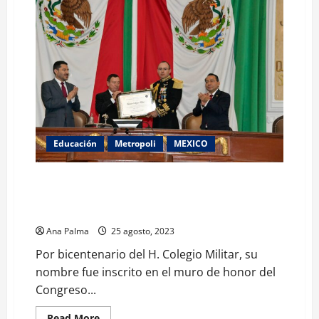
Educación
Metropoli
MEXICO
Por bicentenario del H. Colegio Militar, su nombre
fue inscrito en el muro de honor del Congreso de la
Ciudad de México
Ana Palma
25 agosto, 2023
Por bicentenario del H. Colegio Militar, su
nombre fue inscrito en el muro de honor del
Congreso...
Read
Read More