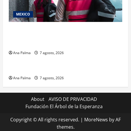
MEXICO
Inicia el registro de personas aspirantes del
Concurso Público para ingresar al Servicio
Profesional Electoral Nacional
Ana Palma
7 agosto, 2026
Estados
Portada
Pitahaya poblana viaja a mercados internacionales
Ana Palma
7 agosto, 2026
About
AVISO DE PRIVACIDAD
Fundación El Árbol de la Esperanza
Copyright © All rights reserved.
|
MoreNews
by AF
themes.