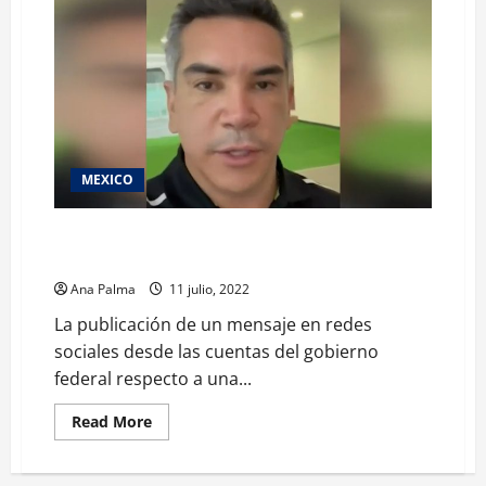
MEXICO
Investigaciones de Alito y EPN no son estrategia con
vista a elecciones: AMLO
Ana Palma
11 julio, 2022
La publicación de un mensaje en redes
sociales desde las cuentas del gobierno
federal respecto a una...
Read
Read More
more
about
Investigaciones
de