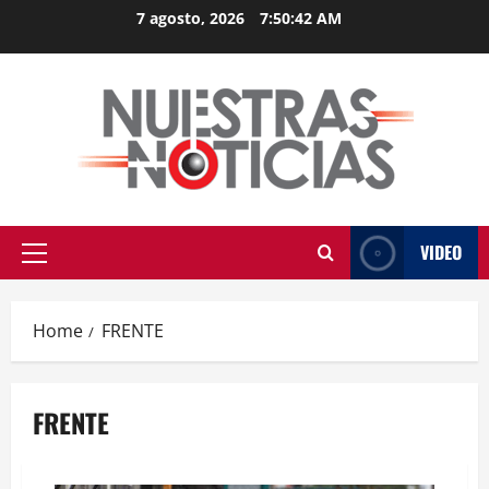
Skip
7 agosto, 2026
7:50:43 AM
to
content
VIDEO
Primary
Menu
Home
FRENTE
FRENTE