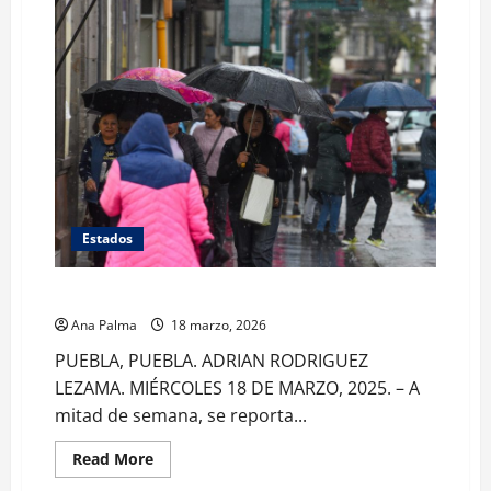
Estados
Granizo y nevadas dejo frente frío en Puebla
Ana Palma
18 marzo, 2026
PUEBLA, PUEBLA. ADRIAN RODRIGUEZ
LEZAMA. MIÉRCOLES 18 DE MARZO, 2025. – A
mitad de semana, se reporta...
Read
Read More
more
about