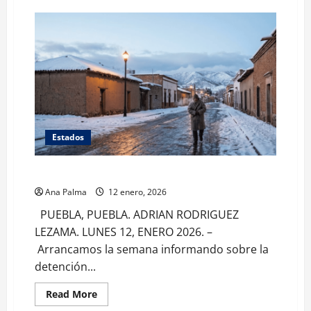
Granizo
y
nevadas
dejo
frente
frío
en
Puebla
Estados
Llega frente frio a Puebla y trae vientos y heladas
Ana Palma
12 enero, 2026
PUEBLA, PUEBLA. ADRIAN RODRIGUEZ
LEZAMA. LUNES 12, ENERO 2026. –
Arrancamos la semana informando sobre la
detención...
Read
Read More
more