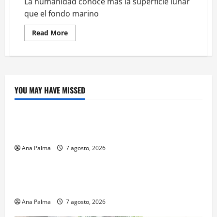
La humanidad conoce más la superficie lunar
que el fondo marino
Read
Read More
more
about
La
humanidad
conoce
más
la
superficie
YOU MAY HAVE MISSED
lunar
Crítica de Cine
que
el
fondo
¿Cuánto cuesta filmar en IMAX? La apuesta
marino
millonaria detrás de La Odisea
Ana Palma
7 agosto, 2026
Educación
Educación privada vive transformación sin
precedente: CIMEDU9®
Ana Palma
7 agosto, 2026