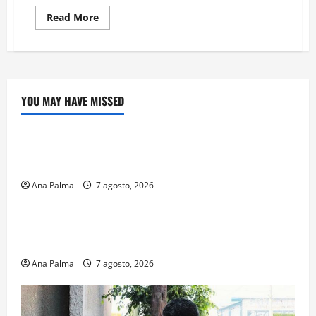
Read
Read More
more
about
Fondeo
para
Pymes
YOU MAY HAVE MISSED
Crítica de Cine
¿Cuánto cuesta filmar en IMAX? La apuesta
millonaria detrás de La Odisea
Ana Palma
7 agosto, 2026
Educación
Educación privada vive transformación sin
precedente: CIMEDU9®
Ana Palma
7 agosto, 2026