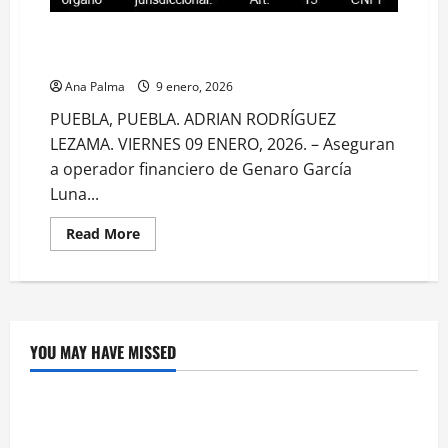
Detienen en Puebla a operador financiero de García
Luna
Ana Palma
9 enero, 2026
PUEBLA, PUEBLA. ADRIAN RODRÍGUEZ
LEZAMA. VIERNES 09 ENERO, 2026. – Aseguran
a operador financiero de Genaro García
Luna...
Read
Read More
more
about
Detienen
en
Puebla
a
operador
financiero
YOU MAY HAVE MISSED
de
Crítica de Cine
García
Luna
¿Cuánto cuesta filmar en IMAX? La apuesta
millonaria detrás de La Odisea