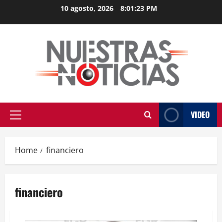
Skip
10 agosto, 2026
8:01:23 PM
to
content
VIDEO
Primary
Menu
Home
financiero
financiero