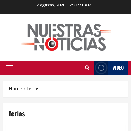
Skip
7 agosto, 2026
7:31:21 AM
to
content
VIDEO
Primary
Menu
Home
ferias
ferias
Estados