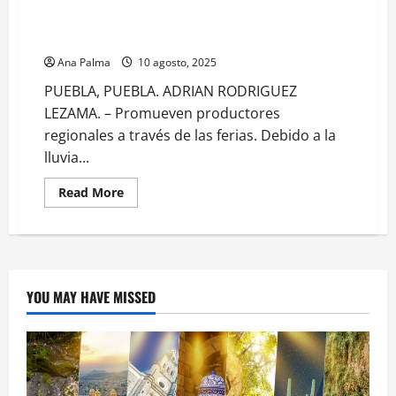
Ferias poblanas son foros para promover productos
regionales
Ana Palma
10 agosto, 2025
PUEBLA, PUEBLA. ADRIAN RODRIGUEZ
LEZAMA. – Promueven productores
regionales a través de las ferias. Debido a la
lluvia...
Read
Read More
more
about
Ferias
poblanas
son
foros
para
promover
YOU MAY HAVE MISSED
productos
regionales