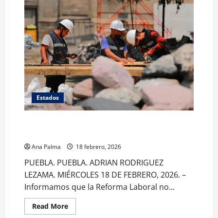
Estados
Reforma laboral no beneficia a empleados fuera de
nómina en Puebla
Ana Palma
18 febrero, 2026
PUEBLA. PUEBLA. ADRIAN RODRIGUEZ
LEZAMA. MIÉRCOLES 18 DE FEBRERO, 2026. –
Informamos que la Reforma Laboral no...
Read
Read More
more