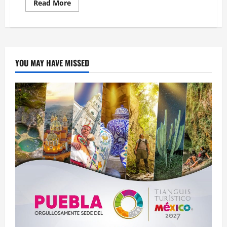
Read
Read More
more
about
Emiten
timbre
postal
por
200
años
YOU MAY HAVE MISSED
de
Izúcar
de
Matamoros