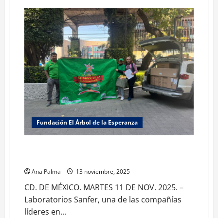
Fortalecer
la
cultura
de
la
donación
voluntaria
y
solidaria
de
órganos
y
tejidos
Fundación El Árbol de la Esperanza
Recibe donación de medicamentos la Fundación El
Árbol de la Esperanza
Ana Palma
13 noviembre, 2025
CD. DE MÉXICO. MARTES 11 DE NOV. 2025. –
Laboratorios Sanfer, una de las compañías
líderes en...