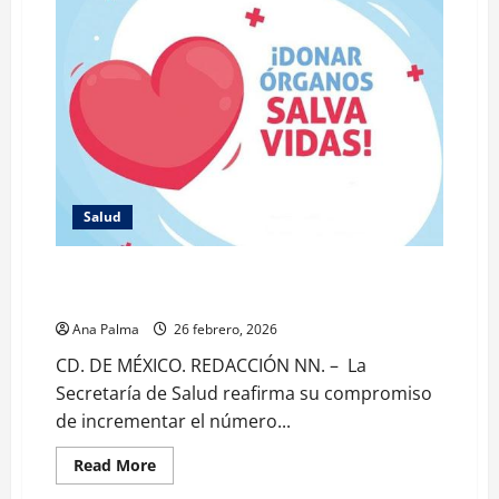
Salud
Fortalecer la cultura de la donación voluntaria y
solidaria de órganos y tejidos
Ana Palma
26 febrero, 2026
CD. DE MÉXICO. REDACCIÓN NN. – La
Secretaría de Salud reafirma su compromiso
de incrementar el número...
Read
Read More
more
about