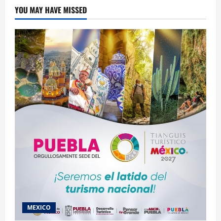
Nacional
YOU MAY HAVE MISSED
de
Formación
Docente
de
Educación
Media
Superior
MEXICO