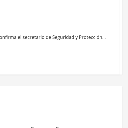
firma el secretario de Seguridad y Protección...
MEXICO
xico inicia
CENAVI. Misión: Vigilar el Espacio Áereo
sa en
Mexicano
 Naval