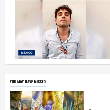
MEXICO
YOU MAY HAVE MISSED
Estados
Llega “mosc
gusano bar