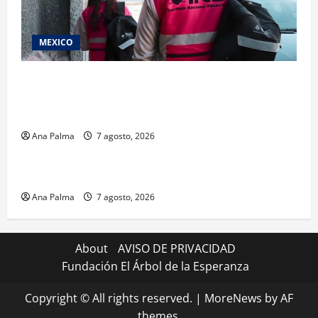
MEXICO
Inicia el registro de personas aspirantes del
Concurso Público para ingresar al Servicio
Profesional Electoral Nacional
Ana Palma
7 agosto, 2026
Estados
Portada
Pitahaya poblana viaja a mercados internacionales
Ana Palma
7 agosto, 2026
About
AVISO DE PRIVACIDAD
Fundación El Árbol de la Esperanza
Copyright © All rights reserved.
|
MoreNews
by AF
themes.