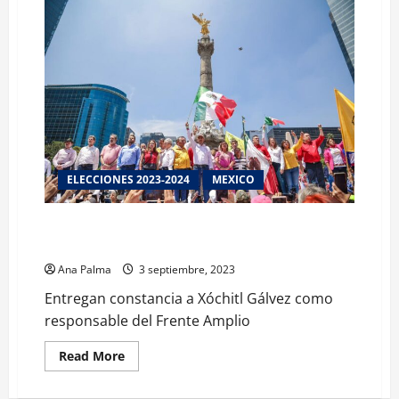
ELECCIONES 2023-2024
MEXICO
Entregan constancia a Xóchitl Gálvez como
responsable del Frente Amplio
Ana Palma
3 septiembre, 2023
Entregan constancia a Xóchitl Gálvez como
responsable del Frente Amplio
Read
Read More
more
about
Entregan