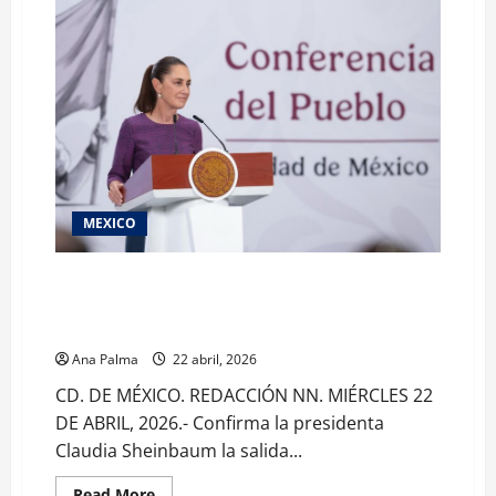
MEXICO
Movimientos en presidencia. Sale consejera jurídica
rumbo a gubernatura de Guerrero e invitan a Luisa
María Alcalde a ocupar su lugar
Ana Palma
22 abril, 2026
CD. DE MÉXICO. REDACCIÓN NN. MIÉRCLES 22
DE ABRIL, 2026.- Confirma la presidenta
Claudia Sheinbaum la salida...
Read
Read More