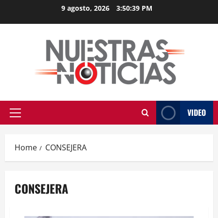
Skip
9 agosto, 2026
3:50:40 PM
to
content
VIDEO
Primary
Menu
Home
CONSEJERA
CONSEJERA