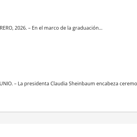
México al graduarse especialistas
RO, 2026. – En el marco de la graduación...
con México
IO. – La presidenta Claudia Sheinbaum encabeza ceremoni