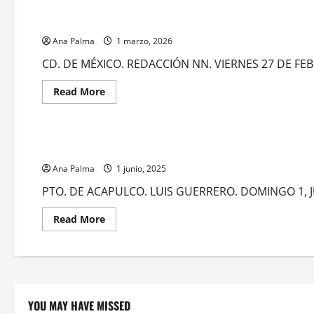
Médicos militares reiteran su compromiso con el pueblo de 
Ana Palma
1 marzo, 2026
CD. DE MÉXICO. REDACCIÓN NN. VIERNES 27 DE FEBRE
Read
Read More
more
MEXICO
about
Médicos
militares
reiteran
Ratifica el titular de Marina compromiso de la institución 
su
compromiso
Ana Palma
con
1 junio, 2025
el
pueblo
PTO. DE ACAPULCO. LUIS GUERRERO. DOMINGO 1, JUN
de
México
al
Read
Read More
graduarse
more
especialistas
about
Ratifica
el
titular
de
Marina
compromiso
YOU MAY HAVE MISSED
de