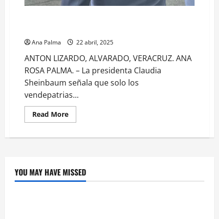
Histórico. Cadetes de la Heroica Escuela Naval Militar
juran bandera por primera vez ante una presidenta
Ana Palma
22 abril, 2025
ANTON LIZARDO, ALVARADO, VERACRUZ. ANA
ROSA PALMA. – La presidenta Claudia
Sheinbaum señala que solo los
vendepatrias...
Read
Read More
more
about
Histórico.
Cadetes
de
la
Heroica
Escuela
YOU MAY HAVE MISSED
Naval
Crítica de Cine
Militar
juran
bandera
¿Cuánto cuesta filmar en IMAX? La apuesta
por
primera
millonaria detrás de La Odisea
vez