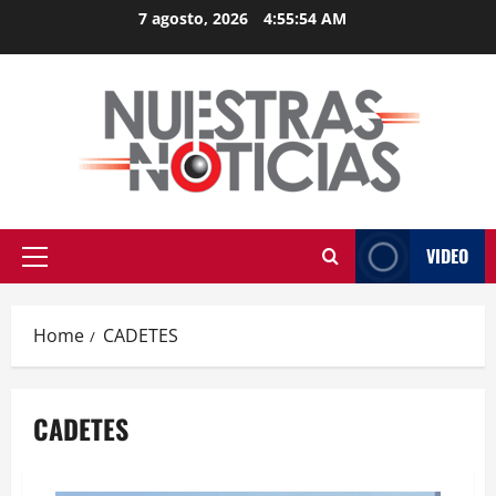
Skip
7 agosto, 2026
4:55:54 AM
to
content
VIDEO
Primary
Menu
Home
CADETES
CADETES