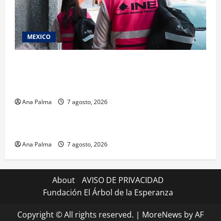
MEXICO
Inicia el registro de personas aspirantes del
Concurso Público para ingresar al Servicio
Profesional Electoral Nacional
Ana Palma
7 agosto, 2026
Estados
Portada
Pitahaya poblana viaja a mercados internacionales
Ana Palma
7 agosto, 2026
About
AVISO DE PRIVACIDAD
Fundación El Árbol de la Esperanza
Copyright © All rights reserved.
|
MoreNews
by AF