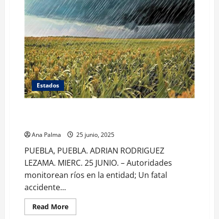
Estados
Buenos resultados agrícolas por temporal de lluvias
en Puebla
Ana Palma
25 junio, 2025
PUEBLA, PUEBLA. ADRIAN RODRIGUEZ
LEZAMA. MIERC. 25 JUNIO. – Autoridades
monitorean ríos en la entidad; Un fatal
accidente...
Read
Read More
more