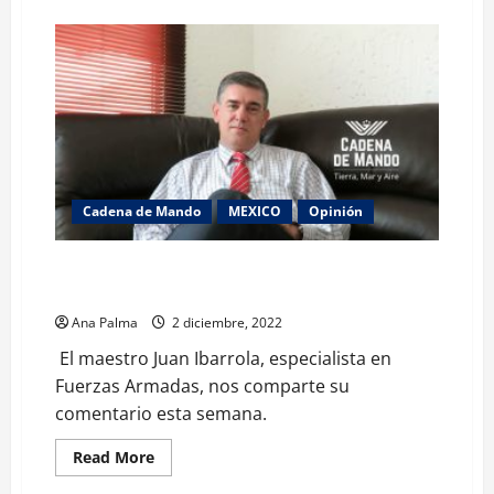
about
Buenos
resultados
agrícolas
por
temporal
de
lluvias
en
Puebla
Cadena de Mando
MEXICO
Opinión
México no tiene “buenas policías” por eso está el
Ejército y Marina
Ana Palma
2 diciembre, 2022
El maestro Juan Ibarrola, especialista en
Fuerzas Armadas, nos comparte su
comentario esta semana.
Read
Read More
more
about