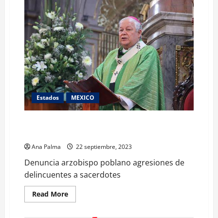
Estados
MEXICO
Denuncia arzobispo poblano agresiones de
delincuentes a sacerdotes
Ana Palma
22 septiembre, 2023
Denuncia arzobispo poblano agresiones de
delincuentes a sacerdotes
Read
Read More
more
about
Denuncia