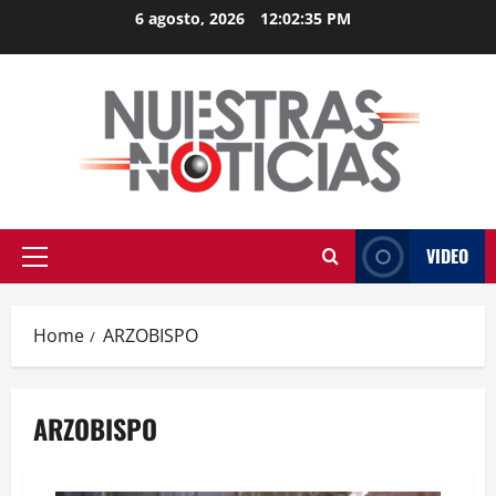
Skip
6 agosto, 2026
12:02:36 PM
to
content
VIDEO
Primary
Menu
Home
ARZOBISPO
ARZOBISPO