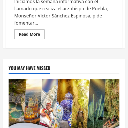
Iniciamos la semana informativa con el
llamado que realiza el arzobispo de Puebla,
Monseñor Víctor Sánchez Espinosa, pide
fomentar...
Read
Read More
more
about
Fomentar
valores
al
encender
la
primera
YOU MAY HAVE MISSED
vela
de
la
Corona
de
Adviento:
Arzobispo
poblano