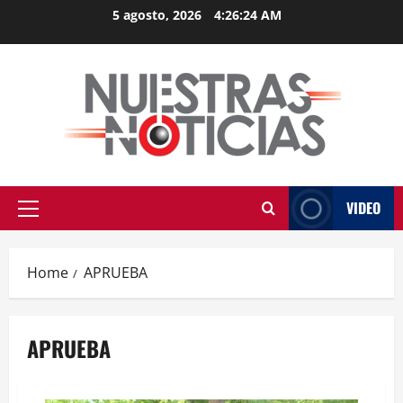
Skip
5 agosto, 2026
4:26:25 AM
to
content
VIDEO
Primary
Menu
Home
APRUEBA
APRUEBA