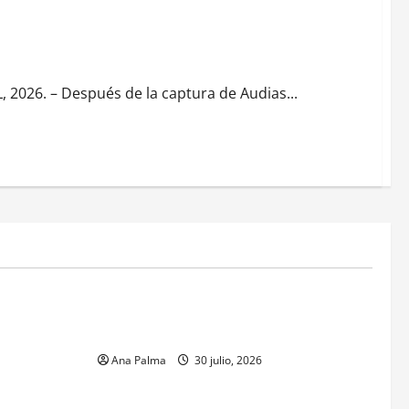
s de la delincuencia organizada
2026. – Después de la captura de Audias...
MEXICO
xico inicia
CENAVI. Misión: Vigilar el Espacio Áereo
sa en
Mexicano
 Naval
Ana Palma
30 julio, 2026