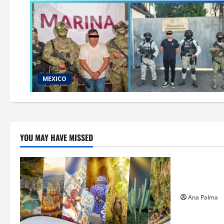
MEXICO
YOU MAY HAVE MISSED
Estados
Llega “mosc
gusano bar
Ana Palma